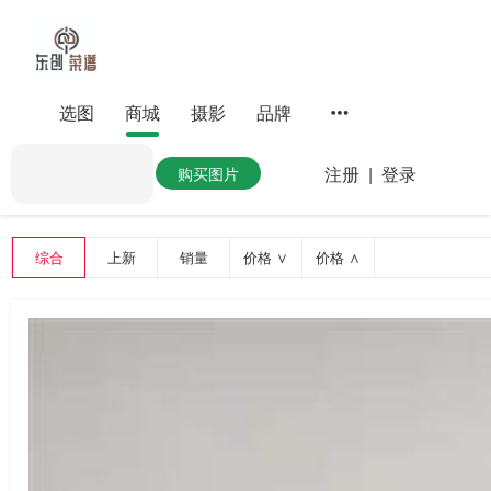
选图
商城
摄影
品牌
注册
|
登录
购买图片
综合
上新
销量
价格 ∨
价格 ∧