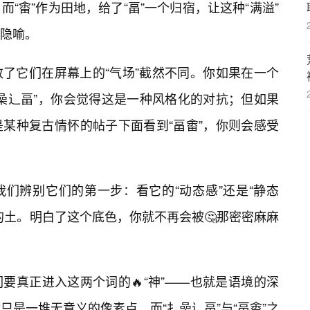
“畬”作为田地，给了“畐”一个归宿，让这种“满溢”
隐喻。
致了它们在屏幕上的“气场”截然不同。你如果在一个
喿辶畐”，你会觉得这是一种风格化的对抗；但如果
某种复古情怀的帖子下面看到“畐畬”，你则会感受
们辨别它们的第一步：看它的“动态感”还是“静态
的土。明白了这个底色，你就不再会被🤔那密密麻麻
要真正进入这两个词的🔥“神”——也就是语境的深
只是一堆无意义的像素点，而“扌喿辶畐”与“畐畬”之