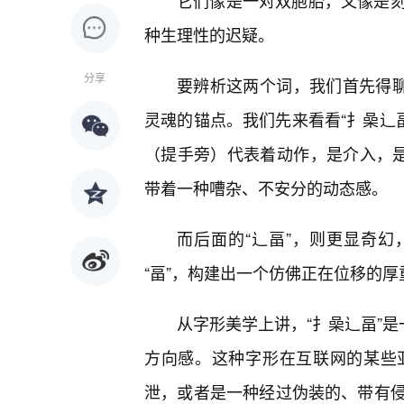
它们像是一对双胞胎，又像是
种生理性的迟疑。
分享
要辨析这两个词，我们首先得聊
灵魂的锚点。我们先来看看“扌喿辶畐
（提手旁）代表着动作，是介入，是
带着一种嘈杂、不安分的动态感。
而后面的“辶畐”，则更显奇幻
“畐”，构建出一个仿佛正在位移的厚
从字形美学上讲，“扌喿辶畐”是
方向感。这种字形在互联网的某些
泄，或者是一种经过伪装的、带有