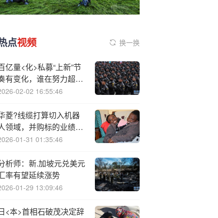
热点
视频
换一换
百亿量<化>私募“上新”节
奏有变化，谁在努力超
车、谁在放慢步调？
2026-02-02 16:55:46
华菱?线缆打算切入机器
人领域，并购标的业绩承
诺暗藏玄机
2026-01-31 01:35:46
分析师：新.加坡元兑美元
汇率有望延续涨势
2026-01-29 13:09:46
日<本>首相石破茂决定辞