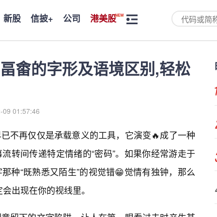
新股
信披+
公司
港美股
畐畬的字形及语境区别,轻松
-09 01:57:46
已不再仅仅是承载意义的工具，它演变🔥成了一种
流转间传递特定情绪的“密码”。如果你经常游走于
那种“既熟悉又陌生”的视觉错😁觉情有独钟，那么
一定会出现在你的视线里。