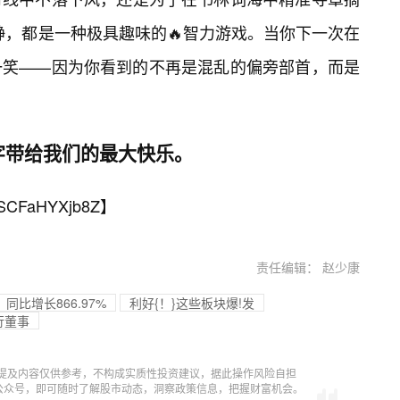
的静，都是一种极具趣味的🔥智力游戏。当你下一次在
一笑——因为你看到的不再是混乱的偏旁部首，而是
字带给我们的最大快乐。
SCFaHYXjb8Z
】
责任编辑： 赵少康
同比增长866.97%
利好{！}这些板块爆!发
行董事
提及内容仅供参考，不构成实质性投资建议，据此操作风险自担
信公众号，即可随时了解股市动态，洞察政策信息，把握财富机会。