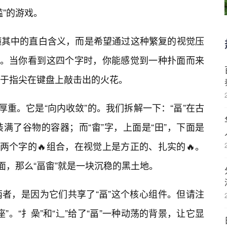
”的游戏。
懂其中的直白含义，而是希望通过这种繁复的视觉压
”。当你看到这四个字时，你能感觉到一种扑面而来
属于指尖在键盘上敲击出的火花。
厚重。它是“向内收敛”的。我们拆解一下：“畐”在古
满了谷物的容器；而“畬”字，上面是“田”，下面是
两个字的🔥组合，在视觉上是方正的、扎实的🔥。
面，那么“畐畬”就是一块沉稳的黑土地。
者，是因为它们共享了“畐”这个核心组件。但请注
”。“扌喿”和“辶”给了“畐”一种动荡的背景，让它显