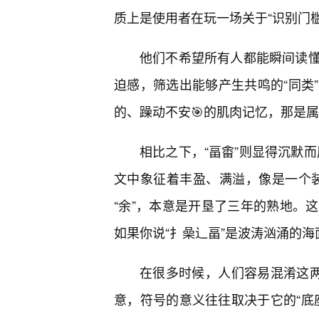
质上是使用者在玩一场关于“识别门槛
他们不希望所有人都能瞬间读
迫感，筛选出能够产生共鸣的“同类
的、躁动不安🎯的肌肉记忆，那是
相比之下，“畐畬”则显得沉默而
文中象征着丰盈、满溢，像是一个装
“余”，本意是开垦了三年的熟地。这
如果你说“扌喿辶畐”是波涛汹涌的海
在很多时候，人们容易混淆这两
意，符号的意义往往取决于它的“底座