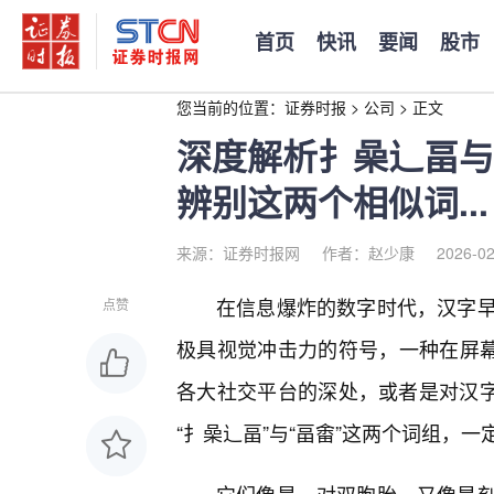
首页
快讯
要闻
股市
您当前的位置：
证券时报
>
公司
>
正文
深度解析扌喿辶畐与
辨别这两个相似词...
来源：证券时报网
作者：赵少康
2026-02
在信息爆炸的数字时代，汉字早
点赞
极具视觉冲击力的符号，一种在屏幕
各大社交平台的深处，或者是对汉字
“扌喿辶畐”与“畐畬”这两个词组，