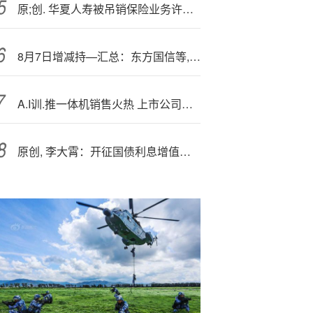
原;创. 华夏人寿被吊销保险业务许可证 原董事长终身禁入保险业
8月7日增减持—汇总：东方国信等,19家公司减持 暂无A股增持（表）
A.I训.推一体机销售火热 上市公司积极抢滩
原创, 李大霄：开征国债利息增值税的影响